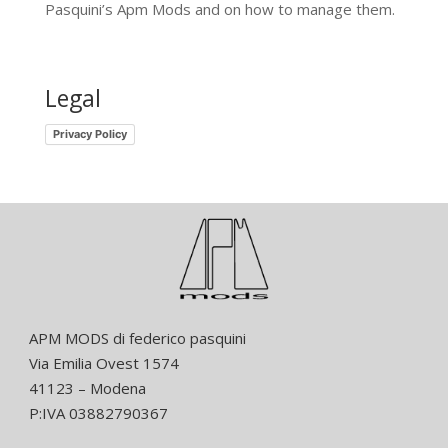
Pasquini’s Apm Mods and on how to manage them.
Legal
Privacy Policy
APM MODS di federico pasquini
Via Emilia Ovest 1574
41123 – Modena
P:IVA 03882790367