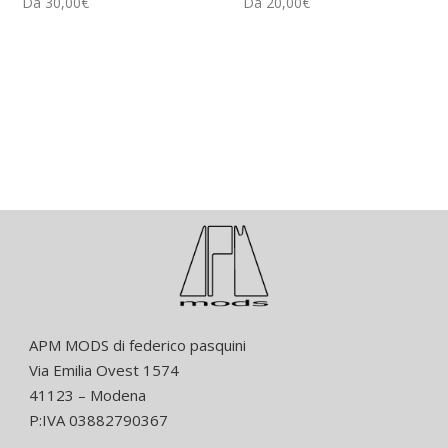
Da
30,00
€
Da
20,00
€
APM MODS di federico pasquini
Via Emilia Ovest 1574
41123 – Modena
P:IVA 03882790367