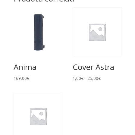
Anima
Cover Astra
Fascia
169,00
€
1,00
€
-
25,00
€
di
prezzo:
da
1,00€
a
25,00€