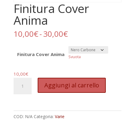
Finitura Cover
Anima
Fascia
10,00
€
-
30,00
€
di
prezzo:
da
Finitura Cover Anima
Svuota
10,00€
a
10,00
€
30,00€
Finitura
Aggiungi al carrello
Cover
Anima
quantità
COD:
N/A
Categoria:
Varie