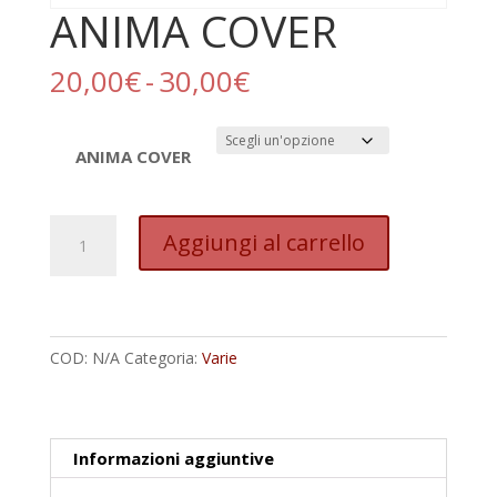
ANIMA COVER
Fascia
20,00
€
-
30,00
€
di
prezzo:
da
ANIMA COVER
20,00€
a
ANIMA
30,00€
Aggiungi al carrello
COVER
quantità
COD:
N/A
Categoria:
Varie
Informazioni aggiuntive