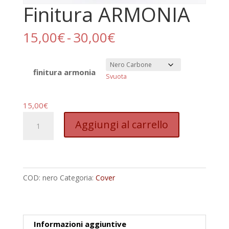
Finitura ARMONIA
Fascia
15,00
€
-
30,00
€
di
prezzo:
da
finitura armonia
Svuota
15,00€
a
15,00
€
30,00€
Finitura
Aggiungi al carrello
ARMONIA
quantità
COD:
nero
Categoria:
Cover
Informazioni aggiuntive