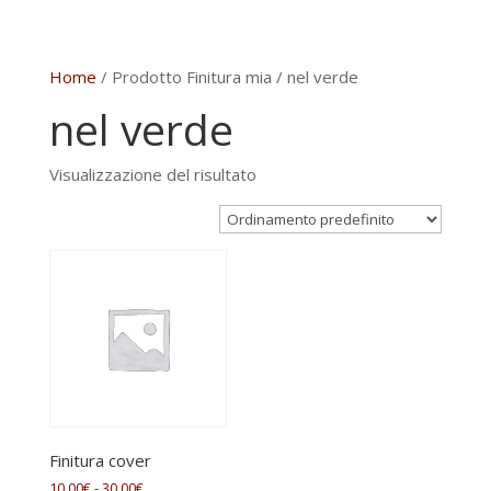
Home
/ Prodotto Finitura mia / nel verde
nel verde
Visualizzazione del risultato
Finitura cover
Fascia
10,00
€
-
30,00
€