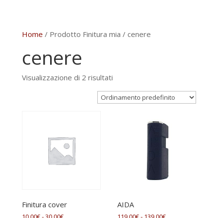
Home
/ Prodotto Finitura mia / cenere
cenere
Visualizzazione di 2 risultati
Finitura cover
AIDA
Fascia
Fascia
10,00
€
-
30,00
€
119,00
€
-
139,00
€