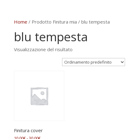
Home
/ Prodotto Finitura mia / blu tempesta
blu tempesta
Visualizzazione del risultato
Finitura cover
Fascia
10,00
€
-
30,00
€