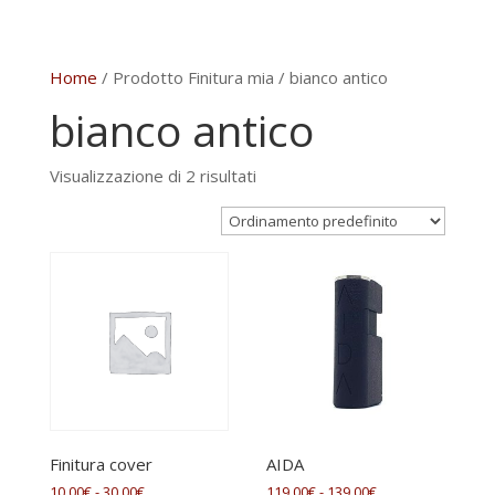
Home
/ Prodotto Finitura mia / bianco antico
bianco antico
Visualizzazione di 2 risultati
Finitura cover
AIDA
Fascia
Fascia
10,00
€
-
30,00
€
119,00
€
-
139,00
€