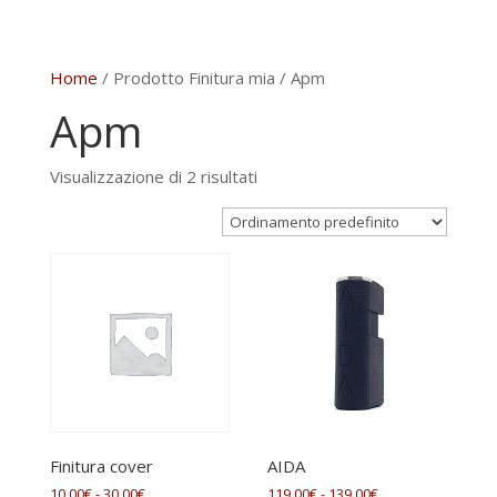
Home
/ Prodotto Finitura mia / Apm
Apm
Visualizzazione di 2 risultati
Finitura cover
AIDA
Fascia
Fascia
10,00
€
-
30,00
€
119,00
€
-
139,00
€